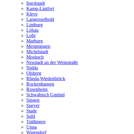
Ingolstadt
Kamp-Lintfort
Kleve
Langenselbold
Limburg
Löbau
Lohr
Marburg
Memmingen
Michelstadt
Mosbach
Neustadt an der Weinstraße
Nidda
Olsberg
Rheda-Wiedenbrück
Rockenhausen
Rosenheim
Schwäbisch Gmünd
Singen
Speyer
Stade
Suhl
Tuttlingen
Unna
Warendorf