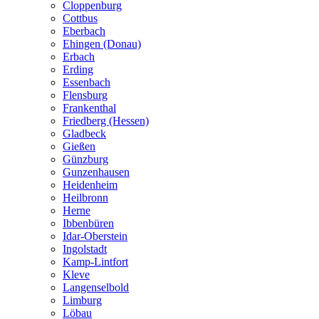
Cloppenburg
Cottbus
Eberbach
Ehingen (Donau)
Erbach
Erding
Essenbach
Flensburg
Frankenthal
Friedberg (Hessen)
Gladbeck
Gießen
Günzburg
Gunzenhausen
Heidenheim
Heilbronn
Herne
Ibbenbüren
Idar-Oberstein
Ingolstadt
Kamp-Lintfort
Kleve
Langenselbold
Limburg
Löbau