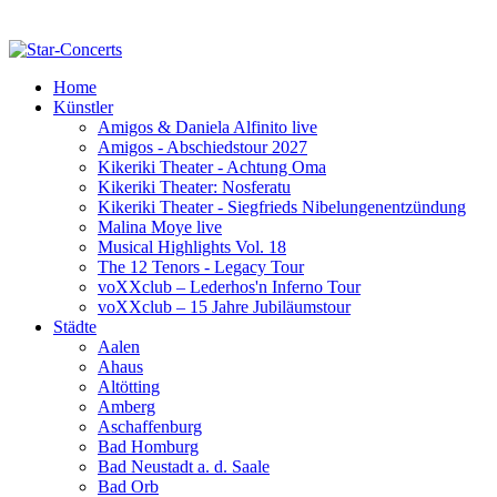
Home
Künstler
Amigos & Daniela Alfinito live
Amigos - Abschiedstour 2027
Kikeriki Theater - Achtung Oma
Kikeriki Theater: Nosferatu
Kikeriki Theater - Siegfrieds Nibelungenentzündung
Malina Moye live
Musical Highlights Vol. 18
The 12 Tenors - Legacy Tour
voXXclub – Lederhos'n Inferno Tour
voXXclub – 15 Jahre Jubiläumstour
Städte
Aalen
Ahaus
Altötting
Amberg
Aschaffenburg
Bad Homburg
Bad Neustadt a. d. Saale
Bad Orb