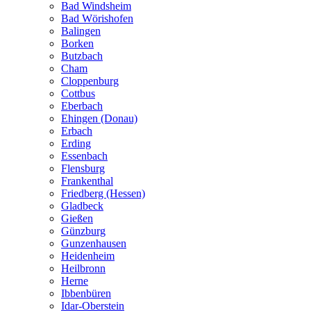
Bad Windsheim
Bad Wörishofen
Balingen
Borken
Butzbach
Cham
Cloppenburg
Cottbus
Eberbach
Ehingen (Donau)
Erbach
Erding
Essenbach
Flensburg
Frankenthal
Friedberg (Hessen)
Gladbeck
Gießen
Günzburg
Gunzenhausen
Heidenheim
Heilbronn
Herne
Ibbenbüren
Idar-Oberstein