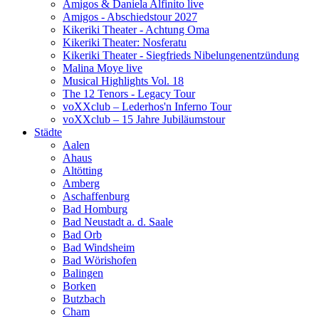
Amigos & Daniela Alfinito live
Amigos - Abschiedstour 2027
Kikeriki Theater - Achtung Oma
Kikeriki Theater: Nosferatu
Kikeriki Theater - Siegfrieds Nibelungenentzündung
Malina Moye live
Musical Highlights Vol. 18
The 12 Tenors - Legacy Tour
voXXclub – Lederhos'n Inferno Tour
voXXclub – 15 Jahre Jubiläumstour
Städte
Aalen
Ahaus
Altötting
Amberg
Aschaffenburg
Bad Homburg
Bad Neustadt a. d. Saale
Bad Orb
Bad Windsheim
Bad Wörishofen
Balingen
Borken
Butzbach
Cham