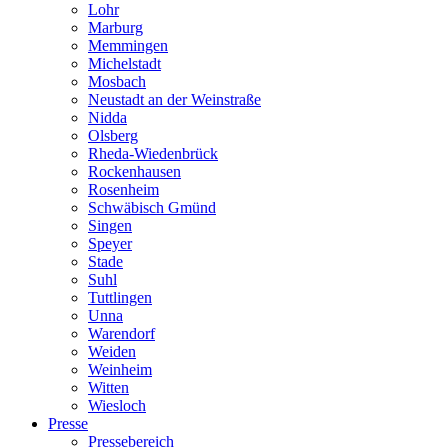
Lohr
Marburg
Memmingen
Michelstadt
Mosbach
Neustadt an der Weinstraße
Nidda
Olsberg
Rheda-Wiedenbrück
Rockenhausen
Rosenheim
Schwäbisch Gmünd
Singen
Speyer
Stade
Suhl
Tuttlingen
Unna
Warendorf
Weiden
Weinheim
Witten
Wiesloch
Presse
Pressebereich