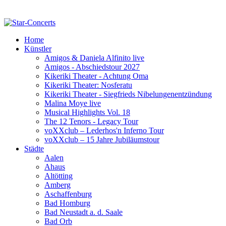
Home
Künstler
Amigos & Daniela Alfinito live
Amigos - Abschiedstour 2027
Kikeriki Theater - Achtung Oma
Kikeriki Theater: Nosferatu
Kikeriki Theater - Siegfrieds Nibelungenentzündung
Malina Moye live
Musical Highlights Vol. 18
The 12 Tenors - Legacy Tour
voXXclub – Lederhos'n Inferno Tour
voXXclub – 15 Jahre Jubiläumstour
Städte
Aalen
Ahaus
Altötting
Amberg
Aschaffenburg
Bad Homburg
Bad Neustadt a. d. Saale
Bad Orb