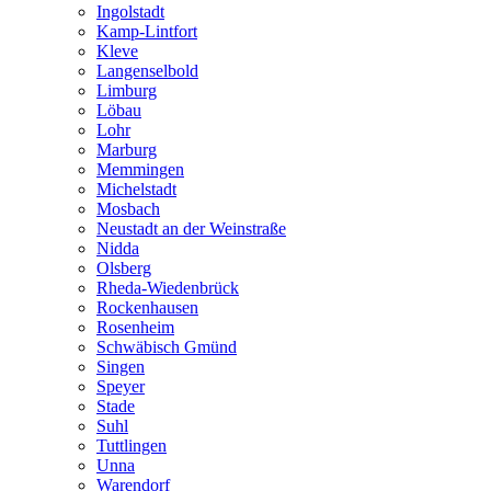
Ingolstadt
Kamp-Lintfort
Kleve
Langenselbold
Limburg
Löbau
Lohr
Marburg
Memmingen
Michelstadt
Mosbach
Neustadt an der Weinstraße
Nidda
Olsberg
Rheda-Wiedenbrück
Rockenhausen
Rosenheim
Schwäbisch Gmünd
Singen
Speyer
Stade
Suhl
Tuttlingen
Unna
Warendorf