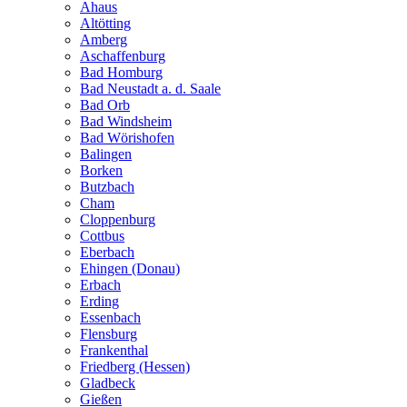
Ahaus
Altötting
Amberg
Aschaffenburg
Bad Homburg
Bad Neustadt a. d. Saale
Bad Orb
Bad Windsheim
Bad Wörishofen
Balingen
Borken
Butzbach
Cham
Cloppenburg
Cottbus
Eberbach
Ehingen (Donau)
Erbach
Erding
Essenbach
Flensburg
Frankenthal
Friedberg (Hessen)
Gladbeck
Gießen