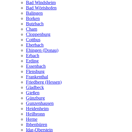
Bad Windsheim
Bad Wörishofen
Balingen
Borken
Butzbach
Cham
Cloppenburg
Cottbus
Eberbach
Ehingen (Donau)
Erbach
Erding
Essenbach
Flensburg
Frankenthal
Friedberg (Hessen)
Gladbeck
Gießen
Günzburg
Gunzenhausen
Heidenheim
Heilbronn
Herne
Ibbenbüren
Idar-Oberstein