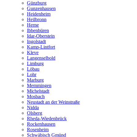
Günzburg
Gunzenhausen
Heidenheim
Heilbronn
Herne
Ibbenbüren
Idar-Oberstein
Ingolstadt
Kamp-Lintfort
Kleve
Langenselbold
Limburg
Löbau
Lohr
Marburg
Memmingen
Michelstadt
Mosbach
Neustadt an der Weinstraße
Nidda
Olsberg
Rheda-Wiedenbrück
Rockenhausen
Rosenheim
Schwäbisch Gmünd