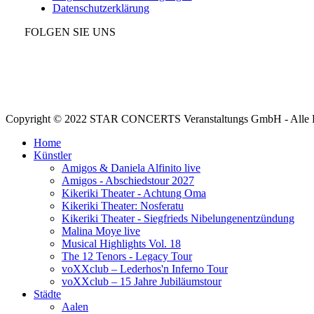
Datenschutzerklärung
FOLGEN SIE UNS
Copyright © 2022 STAR CONCERTS Veranstaltungs GmbH - Alle Re
Home
Künstler
Amigos & Daniela Alfinito live
Amigos - Abschiedstour 2027
Kikeriki Theater - Achtung Oma
Kikeriki Theater: Nosferatu
Kikeriki Theater - Siegfrieds Nibelungenentzündung
Malina Moye live
Musical Highlights Vol. 18
The 12 Tenors - Legacy Tour
voXXclub – Lederhos'n Inferno Tour
voXXclub – 15 Jahre Jubiläumstour
Städte
Aalen