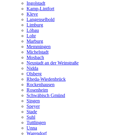
Ingolstadt
Kamp-Lintfort
Kleve
Langenselbold
Limburg
Löbau
Lohr
Marburg
Memmingen
Michelstadt
Mosbach
Neustadt an der Weinstraße
Nidda
Olsberg
Rheda-Wiedenbrück
Rockenhausen
Rosenheim
Schwäbisch Gmünd
Singen
Speyer
Stade
Suhl
Tuttlingen
Unna
Warendorf