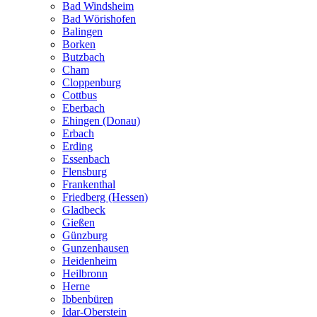
Bad Windsheim
Bad Wörishofen
Balingen
Borken
Butzbach
Cham
Cloppenburg
Cottbus
Eberbach
Ehingen (Donau)
Erbach
Erding
Essenbach
Flensburg
Frankenthal
Friedberg (Hessen)
Gladbeck
Gießen
Günzburg
Gunzenhausen
Heidenheim
Heilbronn
Herne
Ibbenbüren
Idar-Oberstein