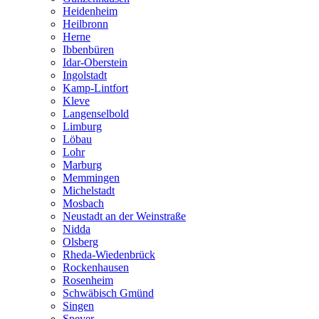
Heidenheim
Heilbronn
Herne
Ibbenbüren
Idar-Oberstein
Ingolstadt
Kamp-Lintfort
Kleve
Langenselbold
Limburg
Löbau
Lohr
Marburg
Memmingen
Michelstadt
Mosbach
Neustadt an der Weinstraße
Nidda
Olsberg
Rheda-Wiedenbrück
Rockenhausen
Rosenheim
Schwäbisch Gmünd
Singen
Speyer