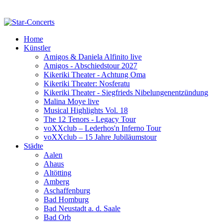
Home
Künstler
Amigos & Daniela Alfinito live
Amigos - Abschiedstour 2027
Kikeriki Theater - Achtung Oma
Kikeriki Theater: Nosferatu
Kikeriki Theater - Siegfrieds Nibelungenentzündung
Malina Moye live
Musical Highlights Vol. 18
The 12 Tenors - Legacy Tour
voXXclub – Lederhos'n Inferno Tour
voXXclub – 15 Jahre Jubiläumstour
Städte
Aalen
Ahaus
Altötting
Amberg
Aschaffenburg
Bad Homburg
Bad Neustadt a. d. Saale
Bad Orb