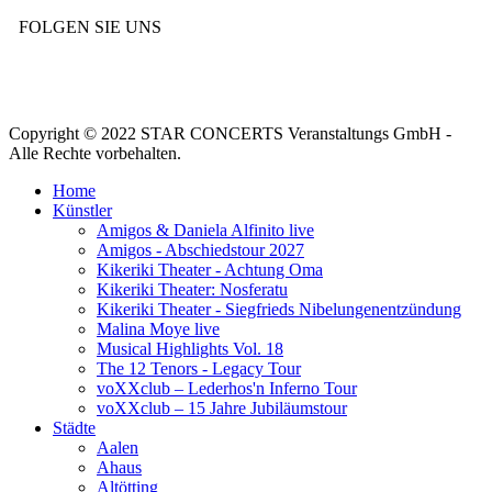
FOLGEN SIE UNS
Copyright © 2022 STAR CONCERTS Veranstaltungs GmbH -
Alle Rechte vorbehalten.
Home
Künstler
Amigos & Daniela Alfinito live
Amigos - Abschiedstour 2027
Kikeriki Theater - Achtung Oma
Kikeriki Theater: Nosferatu
Kikeriki Theater - Siegfrieds Nibelungenentzündung
Malina Moye live
Musical Highlights Vol. 18
The 12 Tenors - Legacy Tour
voXXclub – Lederhos'n Inferno Tour
voXXclub – 15 Jahre Jubiläumstour
Städte
Aalen
Ahaus
Altötting