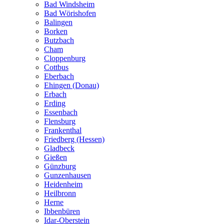
Bad Windsheim
Bad Wörishofen
Balingen
Borken
Butzbach
Cham
Cloppenburg
Cottbus
Eberbach
Ehingen (Donau)
Erbach
Erding
Essenbach
Flensburg
Frankenthal
Friedberg (Hessen)
Gladbeck
Gießen
Günzburg
Gunzenhausen
Heidenheim
Heilbronn
Herne
Ibbenbüren
Idar-Oberstein