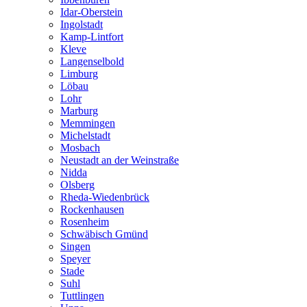
Idar-Oberstein
Ingolstadt
Kamp-Lintfort
Kleve
Langenselbold
Limburg
Löbau
Lohr
Marburg
Memmingen
Michelstadt
Mosbach
Neustadt an der Weinstraße
Nidda
Olsberg
Rheda-Wiedenbrück
Rockenhausen
Rosenheim
Schwäbisch Gmünd
Singen
Speyer
Stade
Suhl
Tuttlingen