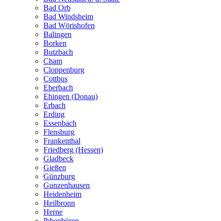
Bad Orb
Bad Windsheim
Bad Wörishofen
Balingen
Borken
Butzbach
Cham
Cloppenburg
Cottbus
Eberbach
Ehingen (Donau)
Erbach
Erding
Essenbach
Flensburg
Frankenthal
Friedberg (Hessen)
Gladbeck
Gießen
Günzburg
Gunzenhausen
Heidenheim
Heilbronn
Herne
Ibbenbüren