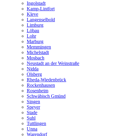
Ingolstadt
Kamp-Lintfort
Kleve
Langenselbold
Limburg
Löbau
Lohr
Marburg
Memmingen
Michelstadt
Mosbach
Neustadt an der Weinstraße
Nidda
Olsberg
Rheda-Wiedenbrück
Rockenhausen
Rosenheim
Schwäbisch Gmünd
Singen
Speyer
Stade
Suhl
Tuttlingen
Unna
Warendorf