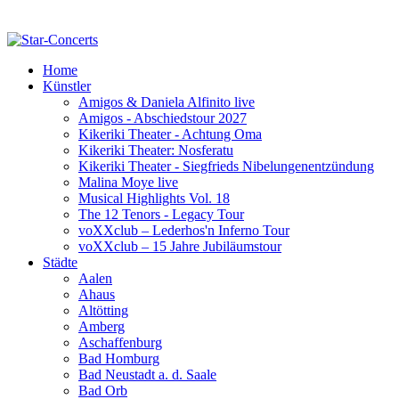
Home
Künstler
Amigos & Daniela Alfinito live
Amigos - Abschiedstour 2027
Kikeriki Theater - Achtung Oma
Kikeriki Theater: Nosferatu
Kikeriki Theater - Siegfrieds Nibelungenentzündung
Malina Moye live
Musical Highlights Vol. 18
The 12 Tenors - Legacy Tour
voXXclub – Lederhos'n Inferno Tour
voXXclub – 15 Jahre Jubiläumstour
Städte
Aalen
Ahaus
Altötting
Amberg
Aschaffenburg
Bad Homburg
Bad Neustadt a. d. Saale
Bad Orb