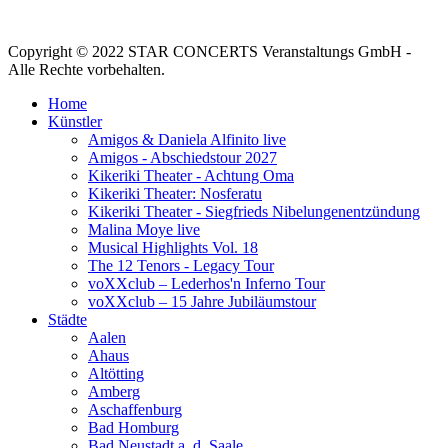
Copyright © 2022 STAR CONCERTS Veranstaltungs GmbH -
Alle Rechte vorbehalten.
Home
Künstler
Amigos & Daniela Alfinito live
Amigos - Abschiedstour 2027
Kikeriki Theater - Achtung Oma
Kikeriki Theater: Nosferatu
Kikeriki Theater - Siegfrieds Nibelungenentzündung
Malina Moye live
Musical Highlights Vol. 18
The 12 Tenors - Legacy Tour
voXXclub – Lederhos'n Inferno Tour
voXXclub – 15 Jahre Jubiläumstour
Städte
Aalen
Ahaus
Altötting
Amberg
Aschaffenburg
Bad Homburg
Bad Neustadt a. d. Saale